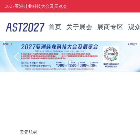
2027亚洲硅业科技大会及展览会
首页
关于展会
展商专区
观
天元航材